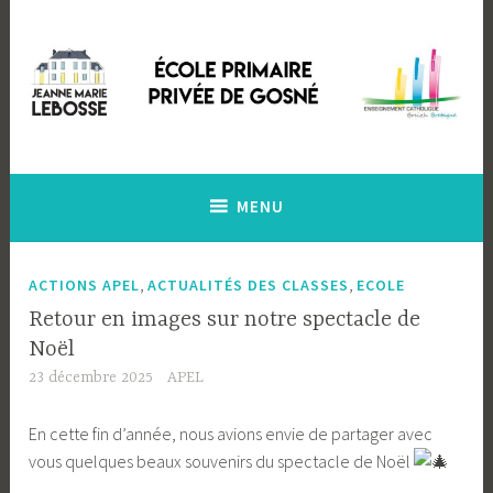
Accéder
au
contenu
principal
Ecole Primaire Privée de Gosné
Ecole Jeanne Marie Lebossé
MENU
,
,
ACTIONS APEL
ACTUALITÉS DES CLASSES
ECOLE
Retour en images sur notre spectacle de
Noël
23 décembre 2025
APEL
En cette fin d’année, nous avions envie de partager avec
vous quelques beaux souvenirs du spectacle de Noël