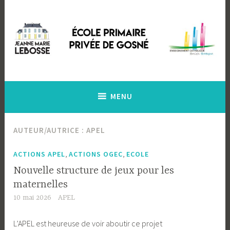
Accéder
au
contenu
principal
Ecole Primaire Privée de Gosné
Ecole Jeanne Marie Lebossé
MENU
AUTEUR/AUTRICE :
APEL
,
,
ACTIONS APEL
ACTIONS OGEC
ECOLE
Nouvelle structure de jeux pour les
maternelles
10 mai 2026
APEL
L’APEL est heureuse de voir aboutir ce projet