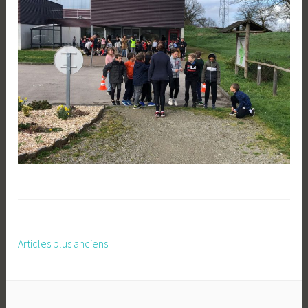
Articles plus anciens
Navigation
des
articles