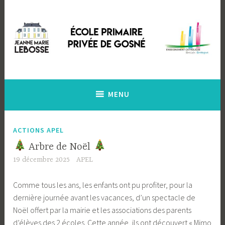
Accéder
au
contenu
principal
Ecole Primaire Privée de Gosné
Ecole Jeanne Marie Lebossé
MENU
ACTIONS APEL
Arbre de Noël
19 décembre 2025
APEL
Comme tous les ans, les enfants ont pu profiter, pour la
dernière journée avant les vacances, d’un spectacle de
Noël offert par la mairie et les associations des parents
d’élèves des 2 écoles. Cette année, ils ont découvert « Mimo