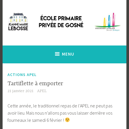
Accéder
au
contenu
principal
Ecole Primaire Privée de Gosné
Ecole Jeanne Marie Lebossé
MENU
ACTIONS APEL
Tartiflette à emporter
21 janvier 2021
APEL
Cette année, le traditionnel repas de l’APEL ne peut pas
avoir lieu. Mais nous n’allons pas vous laisser derrière vos
fourneaux le samedi 6 février !