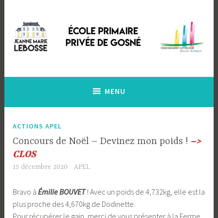
Accéder
au
contenu
principal
Ecole Primaire Privée de Gosné
Ecole Jeanne Marie Lebossé
MENU
ACTIONS APEL
Concours de Noël – Devinez mon poids !
–>
CLOS
15 décembre 2020
APEL
Bravo à
Émilie BOUVET
! Avec un poids de 4,732kg, elle est la
plus proche des 4,670kg de Dodinette.
Pour récupérer le gain, merci de vous présenter à la Ferme