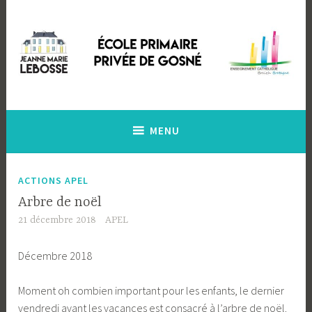
Accéder
au
contenu
principal
Ecole Primaire Privée de Gosné
Ecole Jeanne Marie Lebossé
MENU
ACTIONS APEL
Arbre de noël
21 décembre 2018
APEL
Décembre 2018
Moment oh combien important pour les enfants, le dernier
vendredi avant les vacances est consacré à l’arbre de noël.