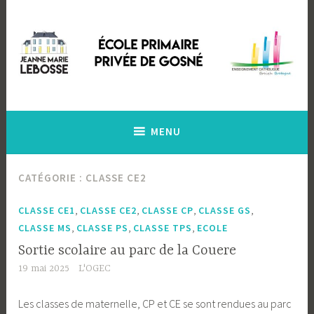
Accéder
au
contenu
principal
Ecole Primaire Privée de Gosné
Ecole Jeanne Marie Lebossé
MENU
CATÉGORIE :
CLASSE CE2
,
,
,
,
CLASSE CE1
CLASSE CE2
CLASSE CP
CLASSE GS
,
,
,
CLASSE MS
CLASSE PS
CLASSE TPS
ECOLE
Sortie scolaire au parc de la Couere
19 mai 2025
L'OGEC
Les classes de maternelle, CP et CE se sont rendues au parc