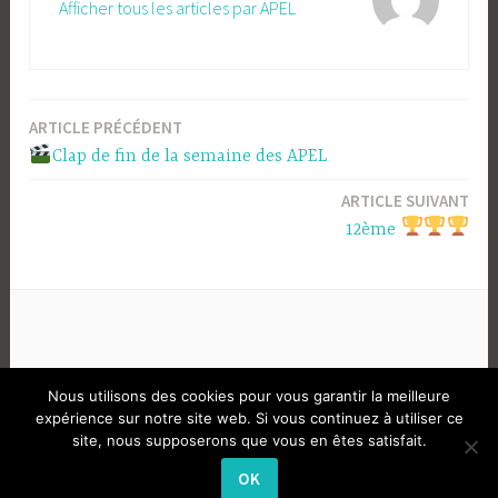
Afficher tous les articles par APEL
ARTICLE PRÉCÉDENT
Navigation
Clap de fin de la semaine des APEL
de
ARTICLE SUIVANT
l’article
12ème
Nous utilisons des cookies pour vous garantir la meilleure
expérience sur notre site web. Si vous continuez à utiliser ce
site, nous supposerons que vous en êtes satisfait.
CONNEXION
|
MENTIONS LÉGALES
|
OK
POLITIQUE DE CONFIDENTIALITÉ