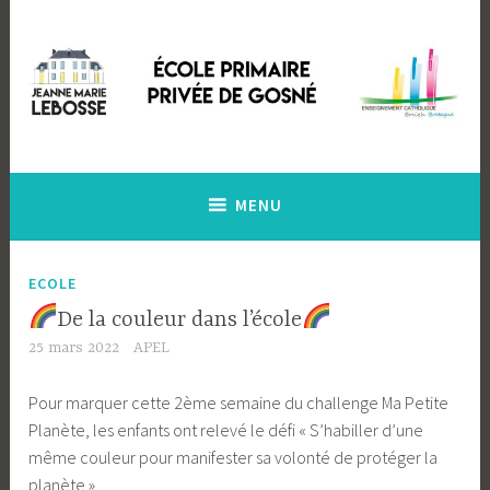
Accéder
au
contenu
principal
Ecole Primaire Privée de Gosné
Ecole Jeanne Marie Lebossé
MENU
ECOLE
De la couleur dans l’école
25 mars 2022
APEL
Pour marquer cette 2ème semaine du challenge Ma Petite
Planète, les enfants ont relevé le défi « S’habiller d’une
même couleur pour manifester sa volonté de protéger la
planète ».