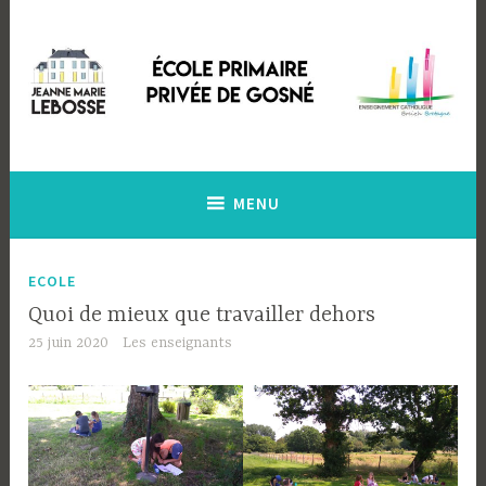
Accéder
au
contenu
principal
Ecole Primaire Privée de Gosné
Ecole Jeanne Marie Lebossé
MENU
ECOLE
Quoi de mieux que travailler dehors
25 juin 2020
Les enseignants