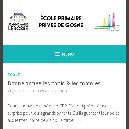
Accéder
au
contenu
principal
Ecole Primaire Privée de Gosné
Ecole Jeanne Marie Lebossé
MENU
ECOLE
Bonne année les papis & les mamies
21 janvier 2020
Les enseignants
Pour la nouvelle année, les CE2-CM1 ont préparé une
surprise pour leurs grands parents. Qu’ils guettent leur boîte
aux lettres, ça ne devrait plus tarder…